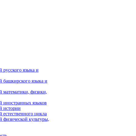
 русского языка и
й башкирского языка и
й математики, физики,
й иностранных языков
й истории
й естественного цикла
й физической культуры,
ость