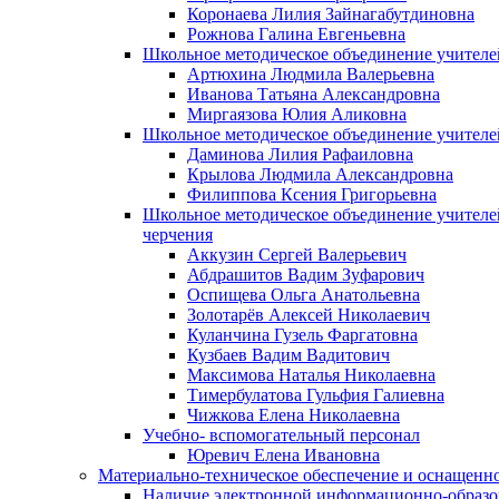
Коронаева Лилия Зайнагабутдиновна
Рожнова Галина Евгеньевна
Школьное методическое объединение учителе
Артюхина Людмила Валерьевна
Иванова Татьяна Александровна
Миргаязова Юлия Аликовна
Школьное методическое объединение учителе
Даминова Лилия Рафаиловна
Крылова Людмила Александровна
Филиппова Ксения Григорьевна
Школьное методическое объединение учителей
черчения
Аккузин Сергей Валерьевич
Абдрашитов Вадим Зуфарович
Оспищева Ольга Анатольевна
Золотарёв Алексей Николаевич
Куланчина Гузель Фаргатовна
Кузбаев Вадим Вадитович
Максимова Наталья Николаевна
Тимербулатова Гульфия Галиевна
Чижкова Елена Николаевна
Учебно- вспомогательный персонал
Юревич Елена Ивановна
Материально-техническое обеспечение и оснащеннос
Наличие электронной информационно-образо