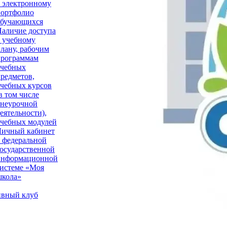
 электронному
портфолио
обучающихся
аличие доступа
 учебному
лану, рабочим
программам
учебных
редметов,
чебных курсов
в том числе
внеурочной
еятельности),
чебных модулей
Личный кабинет
 федеральной
осударственной
информационной
истеме «Моя
школа»
вный клуб