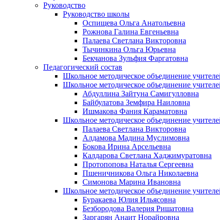
Руководство
Руководство школы
Оспищева Ольга Анатольевна
Рожнова Галина Евгеньевна
Палаева Светлана Викторовна
Тычинкина Ольга Юрьевна
Бекчанова Зульфия Фаргатовна
Педагогический состав
Школьное методическое объединение учителей
Школьное методическое объединение учителе
Абдуллина Зайтуна Самигулловна
Байбулатова Земфира Наиловна
Ишмакова Фания Караматовна
Школьное методическое объединение учителе
Палаева Светлана Викторовна
Алдамова Мадина Муслимовна
Бокова Ирина Арсельевна
Калдарова Светлана Хаджимуратовна
Протопопова Наталья Сергеевна
Пшеничникова Ольга Николаевна
Симонова Марина Ивановна
Школьное методическое объединение учителе
Буракаева Юлия Ильясовна
Безбородова Валерия Ришатовна
Заргарян Анаит Норайровна