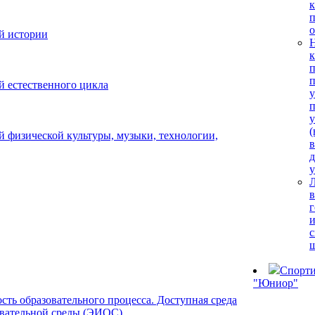
к
й истории
Н
к
п
й естественного цикла
п
у
(
 физической культуры, музыки, технологии,
д
у
в
г
с
Спорти
"Юниор"
ть образовательного процесса. Доступная среда
вательной среды (ЭИОС)