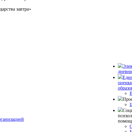
дарства завтра»
Эле
дневн
Един
оценки
образо
Про
Соци
психол
рганизацией
помощ
С