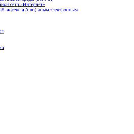
ной сети «Интернет»
библиотеке и (или) иным электронным
ся
ии