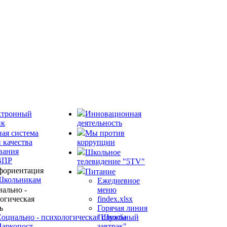
ктронный
Инновационная
ик
деятельность
ая система
Мы против
 качества
коррупции
вания
Школьное
ВПР
телевидение "5TV"
фориентация
Питание
Школьникам
Ежедневное
ально -
меню
огическая
findex.xlsx
ь
Горячая линия
оциально - психологическая служба
"Школьный
Наркопост
завтрак"