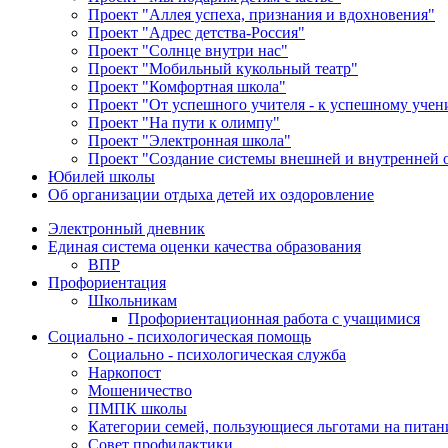
Проект "Аллея успеха, признания и вдохновения"
Проект "Адрес детства-Россия"
Проект "Солнце внутри нас"
Проект "Мобильный кукольный театр"
Проект "Комфортная школа"
Проект "От успешного учителя - к успешному учен
Проект "На пути к олимпу"
Проект "Электронная школа"
Проект "Создание системы внешней и внутренней о
Юбилей школы
Об организации отдыха детей их оздоровление
Электронный дневник
Единая система оценки качества образования
ВПР
Профориентация
Школьникам
Профориентационная работа с учащимися
Социально - психологическая помощь
Социально - психологическая служба
Наркопост
Мошеничество
ПМПК школы
Категории семей, пользующиеся льготами на пита
Совет профилактики