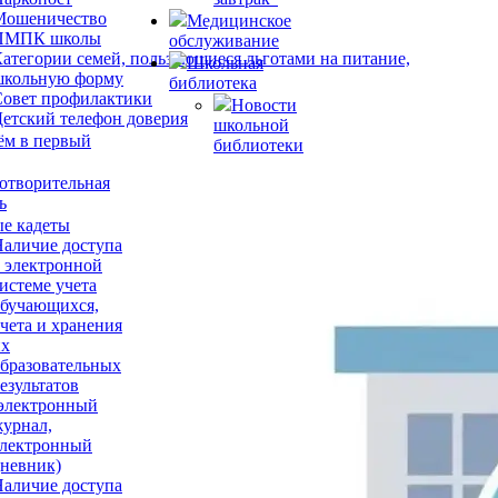
Мошеничество
Медицинское
ПМПК школы
обслуживание
атегории семей, пользующиеся льготами на питание,
Школьная
школьную форму
библиотека
Совет профилактики
Новости
етский телефон доверия
школьной
ём в первый
библиотеки
отворительная
ь
е кадеты
аличие доступа
 электронной
истеме учета
обучающихся,
чета и хранения
их
бразовательных
езультатов
электронный
урнал,
электронный
невник)
аличие доступа