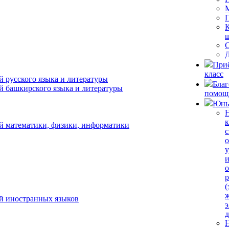
К
Д
При
класс
 русского языка и литературы
Благ
й башкирского языка и литературы
помощ
Юны
Н
к
й математики, физики, информатики
с
у
о
р
(
ж
й иностранных языков
д
Н