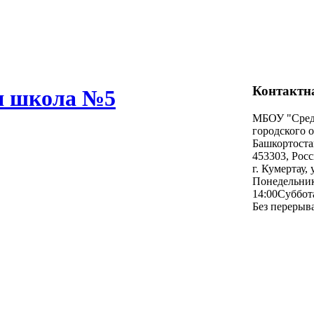
Контактн
я школа №5
МБОУ "Сред
городского 
Башкортоста
453303
,
Росс
г.
Кумертау
, 
Понeдельник
14:00
Суббота
Без перерыв