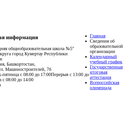
Главная
ая информация
Сведения об
образовательной
няя общнобразовательная школа №5"
организации
округа город Кумертау Республики
Календарный
н
учебный график
ия
,
Башкортостан
,
Государственная
ул.
Машиностроителей, 7б
итоговая
-пятница с 08:00 до 17:00
Перерыв с 13:00 до
аттестация
 с 08:00 до 14:00
Всероссийская
а
олимпиада