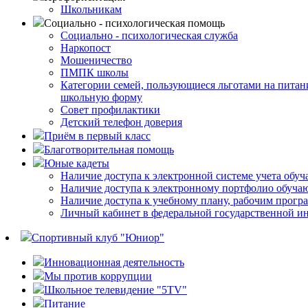
Школьникам
Социально - психологическая помощь
Социально - психологическая служба
Наркопост
Мошеничество
ПМПК школы
Категории семей, пользующиеся льготами на питан
школьную форму
Совет профилактики
Детский телефон доверия
Приём в первый класс
Благотворительная помощь
Юные кадеты
Наличие доступа к электронной системе учета обуч
Наличие доступа к электронному портфолио обуч
Наличие доступа к учебному плану, рабочим програ
Личный кабинет в федеральной государственной 
Спортивный клуб "Юниор"
Инновационная деятельность
Мы против коррупции
Школьное телевидение "5TV"
Питание