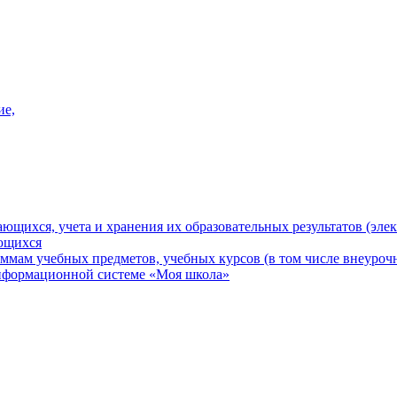
ие,
ающихся, учета и хранения их образовательных результатов (эл
ающихся
ммам учебных предметов, учебных курсов (в том числе внеуроч
информационной системе «Моя школа»