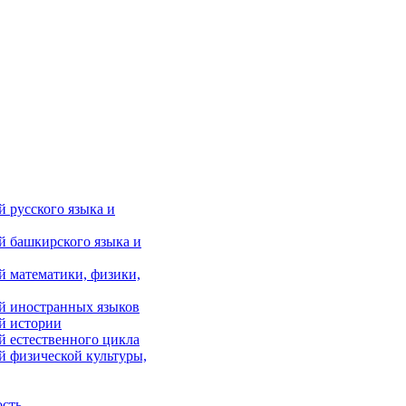
 русского языка и
й башкирского языка и
й математики, физики,
й иностранных языков
й истории
й естественного цикла
й физической культуры,
ость