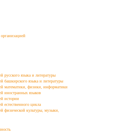
й организацией
й русского языка и литературы
ей башкирского языка и литературы
ей математики, физики, информатики
ей иностранных языков
ей истории
й естественного цикла
ей физической культуры, музыки,
нность