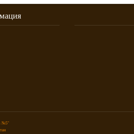
рмация
а №5"
стан