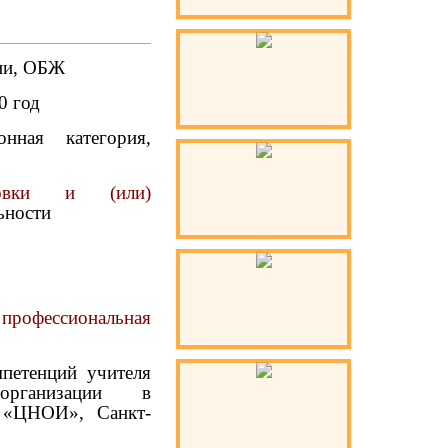
гии, ОБЖ
0 год
нная категория,
товки и (или)
ьности
рофессиональная
петенций учителя
 организации в
О «ЦНОИ», Санкт-