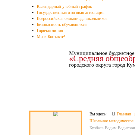
Календарный учебный график
Государственная итоговая аттестация
Всероссийская олимпиада школьников
Безопасность обучающихся
Горячая линия
Мы в Контакте!
Муниципальное бюджетное 
«Средняя общеоб
городского округа город К
Миссия школы «Успешная личность
Миссия школы «Успешная личность
Миссия школы «Успешная личность
Миссия школы «Успешная личность
Миссия школы «Успешная личность
Миссия школы «Успешная личность
Миссия школы «Успешная личность
государства завтра»
государства завтра»
государства завтра»
государства завтра»
государства завтра»
государства завтра»
государства завтра»
Вы здесь:
Главная
Школьное методическое 
Кузбаев Вадим Вадитов