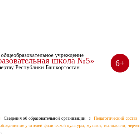
общеобразовательное учреждение
разовательная школа №5»
6+
умертау Республики Башкортостан
 сегодня - основа
 сегодня - основа
 сегодня - основа
 сегодня - основа
 сегодня - основа
 сегодня - основа
 сегодня - основа
Сведения об образовательной организации
Педагогический состав
объединение учителей физической культуры, музыки, технологии, черче
ич