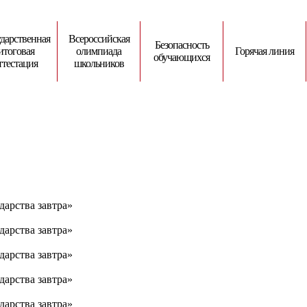
дарственная
Всероссийская
Безопасность
итоговая
олимпиада
Горячая линия
обучающихся
ттестация
школьников
дарства завтра»
дарства завтра»
дарства завтра»
дарства завтра»
дарства завтра»