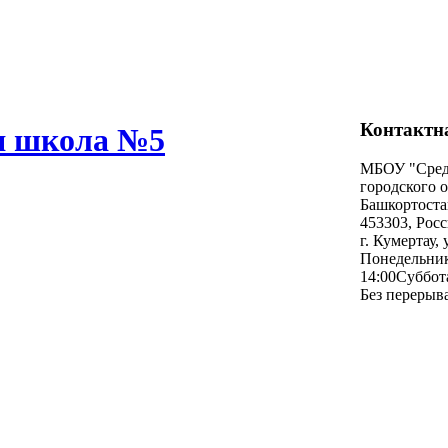
Контактн
я школа №5
МБОУ "Сред
городского 
Башкортоста
453303
,
Росс
г.
Кумертау
, 
Понeдельник
14:00
Суббота
Без перерыв