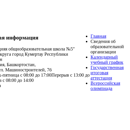
Главная
ая информация
Сведения об
образовательной
няя общнобразовательная школа №5"
организации
округа город Кумертау Республики
Календарный
н
учебный график
ия
,
Башкортостан
,
Государственная
ул.
Машиностроителей, 7б
итоговая
-пятница с 08:00 до 17:00
Перерыв с 13:00 до
аттестация
 с 08:00 до 14:00
Всероссийская
а
олимпиада