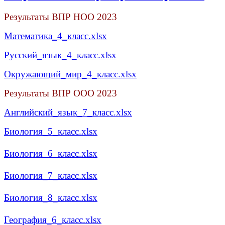
Результаты ВПР НОО 2023
Математика_4_класс.xlsx
Русский_язык_4_класс.xlsx
Окружающий_мир_4_класс.xlsx
Результаты ВПР ООО 2023
Английский_язык_7_класс.xlsx
Биология_5_класс.xlsx
Биология_6_класс.xlsx
Биология_7_класс.xlsx
Биология_8_класс.xlsx
География_6_класс.xlsx